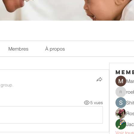
Membres
À propos
mem
Ma
 group.
roe
roebelk
Shi
5 vues
Ros
Jac
Voir tou