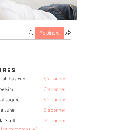
Rejoindre
bres
nish Paswan
S'abonner
belkim
S'abonner
im
tal sagare
S'abonner
e June
S'abonner
ki Scott
S'abonner
s les membres (14)