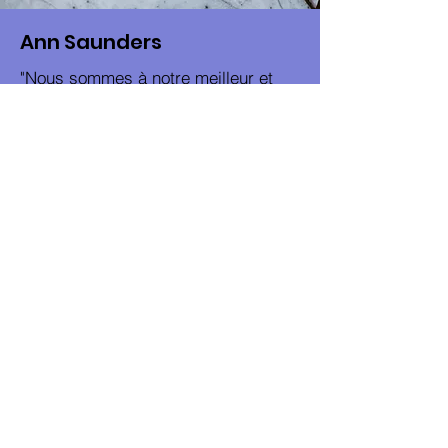
Ann Saunders
"Nous sommes à notre meilleur et
nous sommes plus heureux, lorsque
nous sommes pleinement engagés
dans un travail que nous aimons, sur
le chemin vers le but que nous
avons mis en place pour nous-
mêmes. Il donne un sens à notre
temps libre et le confort dans notre
sommeil".
~ Earl Nightingale
Contactez-moi
Tel
32-495 43 25 64
Email
ann_saunders@outlook.com