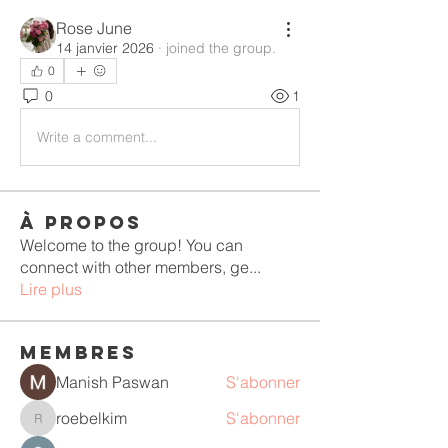
Rose June
14 janvier 2026
·
joined the group.
0
0
1
Write a comment...
À propos
Welcome to the group! You can
connect with other members, ge
...
Lire plus
membres
Manish Paswan
S'abonner
roebelkim
S'abonner
roebelkim