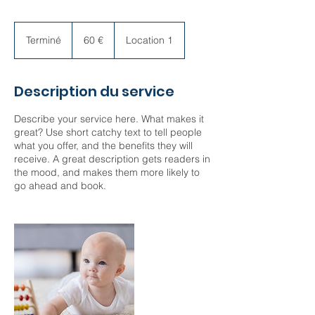
60
euros
Terminé
T
60 €
Location 1
e
r
m
Description du service
i
n
Describe your service here. What makes it
é
great? Use short catchy text to tell people
what you offer, and the benefits they will
receive. A great description gets readers in
the mood, and makes them more likely to
go ahead and book.