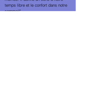
temps libre et le confort dans notre
sommeil".
~ Earl Nightingale
Contactez-moi
Tel
32-495 43 25 64
Email
ann_saunders@outlook.com
Contact
Adresse
132 Boulevard
Emile Bockstael
1020 Bruxelles