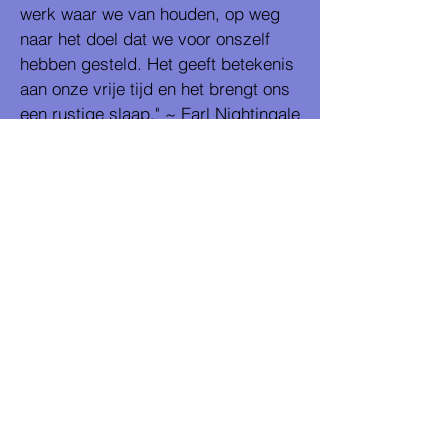
werk waar we van houden, op weg
naar het doel dat we voor onszelf
hebben gesteld. Het geeft betekenis
aan onze vrije tijd en het brengt ons
een rustige slaap." ~ Earl Nightingale
Contact
Tel
32-495 43 25 64
Email
ann_saunders@outlook.com
Contact
Adres
Emile Bockstaellaan, 132
1000 Brussel