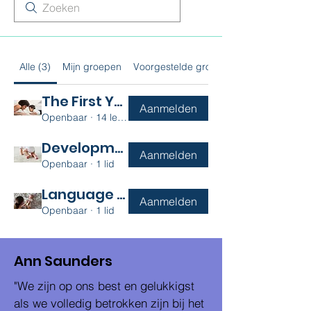
Alle (3)
Mijn groepen
Voorgestelde groepen
The First Year
Aanmelden
Openbaar
·
14 leden
Developmental Disability
Aanmelden
Openbaar
·
1 lid
Language Development
Aanmelden
Openbaar
·
1 lid
Ann Saunders
"We zijn op ons best en gelukkigst
als we volledig betrokken zijn bij het