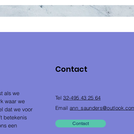
Contact
st als we
Tel
32-495 43 25 64
erk waar we
Email
ann_saunders@outlook.co
l dat we voor
t betekenis
Contact
 ons een