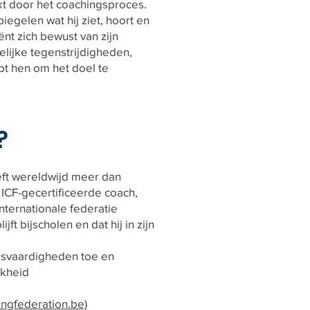
kt door het coachingsproces.
iegelen wat hij ziet, hoort en
ënt zich bewust van zijn
elijke tegenstrijdigheden,
lpt hen om het doel te
?
eft wereldwijd meer dan
 ICF-gecertificeerde coach,
internationale federatie
jft bijscholen en dat hij in zijn
ngsvaardigheden toe en
jkheid
ingfederation.be)