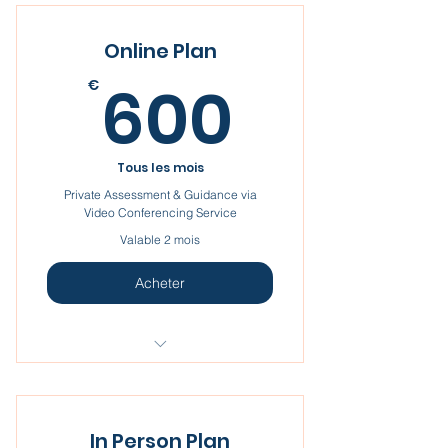
Online Plan
600€
600
€
Tous les mois
Private Assessment & Guidance via
Video Conferencing Service
Valable 2 mois
Acheter
I'm a benefit
I'm a benefit
In Person Plan